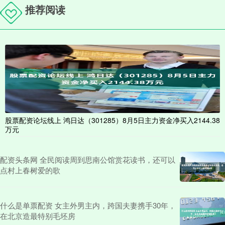
推荐阅读
股票配资论坛线上 鸿日达（301285）8月5日主力资金净买入2144.38
万元
配资头条网 全民阅读周到思南公馆赏花读书，还可以
点村上春树爱的歌
什么是单票配资 女主外男主内，跨国夫妻携手30年，
在北京造最特别毛坯房