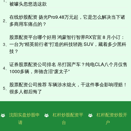
1、
被噱头忽悠选这款
在线炒股配资 扬光Pro9.48万元起，它是怎么解决当下诸
2、
多商用车痛点的？
股票配资平台哪个好用 鸿蒙智行智界RX官宣 8 月小订：
一台为“精英前行者”打造的科技轿跑 SUV，藏着多少黑科
3、
技？
证券股票配资公司排名 吊打国产车？纯电CLA八个月仅售
4、
1000多辆，奔驰含泪“废太子”
股票配资公司推荐 车辆涉水熄火，干这件事会影响理赔！
5、
很多人都后悔了
沈阳实盘炒股申
杠杆炒股配资平
杠杆配资炒股开
请
台
户