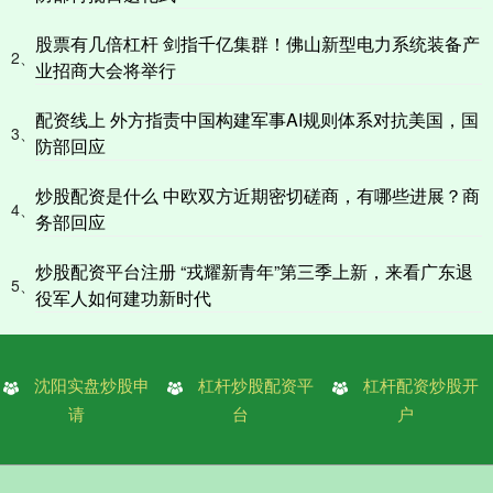
股票有几倍杠杆 剑指千亿集群！佛山新型电力系统装备产
2、
业招商大会将举行
配资线上 外方指责中国构建军事AI规则体系对抗美国，国
3、
防部回应
炒股配资是什么 中欧双方近期密切磋商，有哪些进展？商
4、
务部回应
炒股配资平台注册 “戎耀新青年”第三季上新，来看广东退
5、
役军人如何建功新时代
沈阳实盘炒股申
杠杆炒股配资平
杠杆配资炒股开
请
台
户