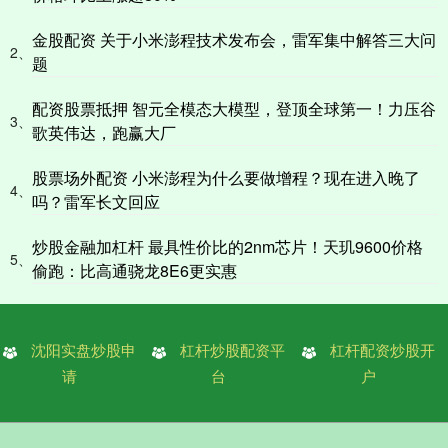
金股配资 关于小米澎程技术发布会，雷军集中解答三大问
2、
题
配资股票抵押 智元全模态大模型，登顶全球第一！力压谷
3、
歌英伟达，跑赢大厂
股票场外配资 小米澎程为什么要做增程？现在进入晚了
4、
吗？雷军长文回应
炒股金融加杠杆 最具性价比的2nm芯片！天玑9600价格
5、
偷跑：比高通骁龙8E6更实惠
沈阳实盘炒股申
杠杆炒股配资平
杠杆配资炒股开
请
台
户