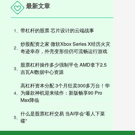
最新文章
带杠杆的股票 芯片设计的云端战事
1、
炒股配资之家 微软Xbox Series X经历火灾
2、
奇迹幸存，外壳变形但仍可流畅运行游戏
股票杠杆操作多少强制平仓 AMD拿下2.5
3、
吉瓦AI数据中心资源
高杠杆资本分配 3个月狂卖300多万台！华
为爆款神机迎来续作：新版畅享90 Pro
4、
Max降临
什么是股票杠杆交易 当AI学会“看人下菜
5、
碟”