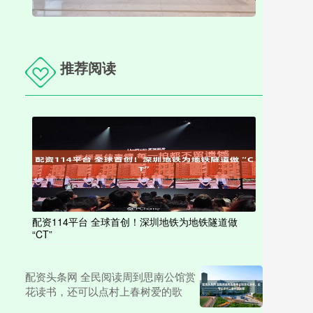
推荐阅读
配资114平台 全球首创！深圳地铁为地铁隧道做
“CT”
配资头条网 全民阅读周到思南公馆赏
花读书，还可以点村上春树爱的歌