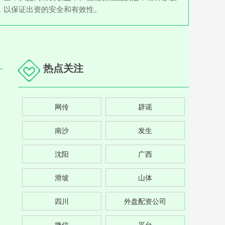
，以保证出资的安全和有效性。
热点关注
网传
辟谣
南沙
发生
沈阳
广西
滑坡
山体
四川
外盘配资公司
微信
平台