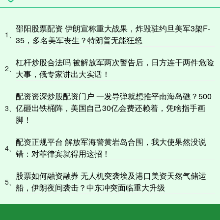
邵阳股票配资 伊朗宣称重大战果，炸毁驻约旦美军3架F-
1、
35，多名美军丧生？特朗普无能狂怒
杠杆炒股合法吗 被解放军两次警告后，日方连干两件危险
2、
大事，俄专家讲出大实话！
配资资深炒股配资门户 一发导弹就想推平南海岛礁？500
亿砸出铁桶阵，美国自己30亿会费还赖着，凭啥指手画
3、
脚！
配资正规平台 解放军海警黄岩岛合围，我大使果然没说
4、
错：对菲律宾就得用这招！
股票如何融资融券 无人机突袭埃及港口美资天然气储运
5、
船，伊朗夜间袭击？中东冲突面临重大升级