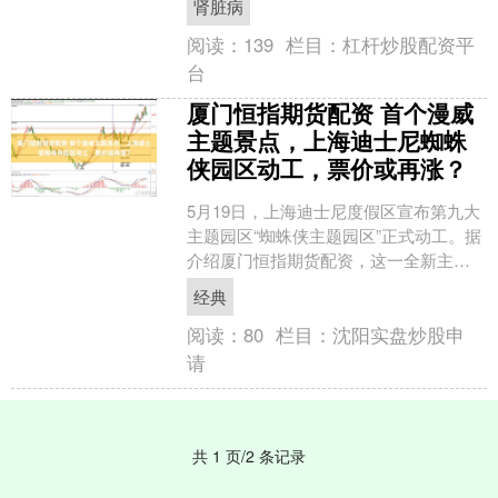
肾脏病
头美原油配资，汇....
阅读：
139
栏目：
杠杆炒股配资平
台
厦门恒指期货配资 首个漫威
主题景点，上海迪士尼蜘蛛
侠园区动工，票价或再涨？
5月19日，上海迪士尼度假区宣布第九大
主题园区“蜘蛛侠主题园区”正式动工。据
介绍厦门恒指期货配资，这一全新主题
园区将毗邻“疯狂动物城”，呈现乐园内首
经典
个大型漫威主....
阅读：
80
栏目：
沈阳实盘炒股申
请
共 1 页/2 条记录