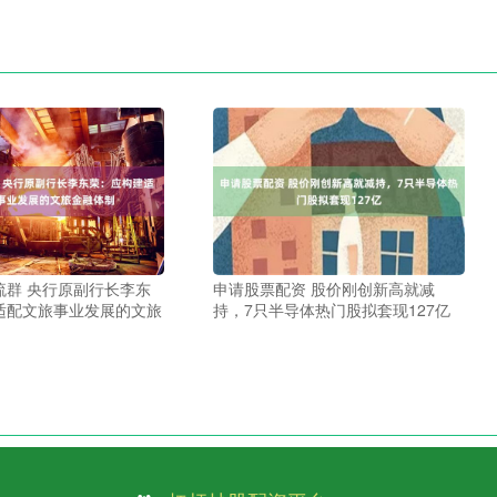
流群 央行原副行长李东
申请股票配资 股价刚创新高就减
适配文旅事业发展的文旅
持，7只半导体热门股拟套现127亿